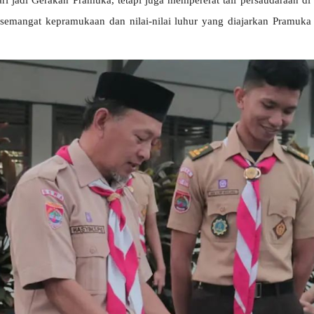
ari jadi Gerakan Pramuka, tetapi juga mempererat tali persaudaraan d
semangat kepramukaan dan nilai-nilai luhur yang diajarkan Pramuka