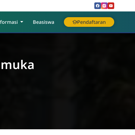
nformasi
Beasiswa
Pendaftaran
ramuka