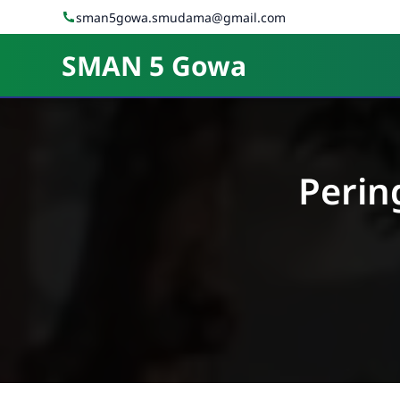
Skip to Content
sman5gowa.smudama@gmail.com
SMAN 5 Gowa
Perin