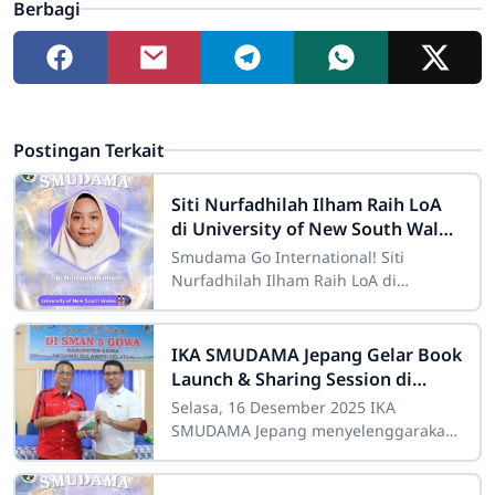
Berbagi
Postingan Terkait
Siti Nurfadhilah Ilham Raih LoA
di University of New South Wales,
Australia
Smudama Go International! Siti
Nurfadhilah Ilham Raih LoA di
University of New South Wales,
AustraliaSMAN 5 Gowa – Kebanggaan
luar biasa kembali
IKA SMUDAMA Jepang Gelar Book
Launch & Sharing Session di
SMAN 5 Gowa
Selasa, 16 Desember 2025 IKA
SMUDAMA Jepang menyelenggarakan
kegiatan Book Launch & Sharing
Session bertajuk “Yume Wo Oikakete