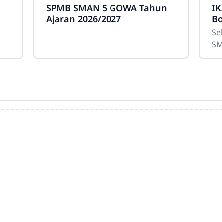
h
SPMB SMAN 5 GOWA Tahun
IK
Ajaran 2026/2027
Bo
Se
Se
SM
me
La
be
(A