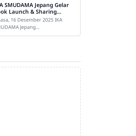
A SMUDAMA Jepang Gelar
ok Launch & Sharing
ssion di SMAN 5 Gowa
lasa, 16 Desember 2025 IKA
UDAMA Jepang
nyelenggarakan kegiatan Book
unch & Sharing Session
rtajuk “Yume Wo Oikakete
nak Gunung ke
Admin SMAN 5 Gowa
Online