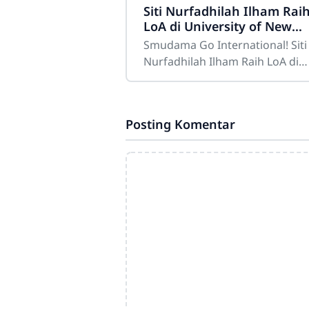
Siti Nurfadhilah Ilham Rai
LoA di University of New
South Wales, Australia
Smudama Go International! Siti
Nurfadhilah Ilham Raih LoA di
University of New South Wales,
AustraliaSMAN 5 Gowa –
Kebanggaan luar biasa kembali
Posting Komentar