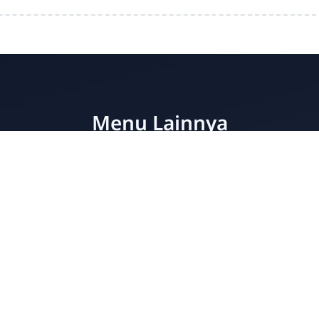
Menu Lainnya
Visi dan Misi
Jurusan
Ekstrakurikuler
Fasilitas
Copyright ©
2026
- All Rights Reserved