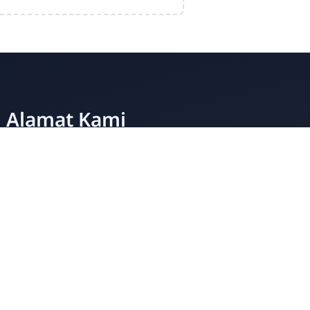
Alamat Kami
UPT SMA Negeri 5 Gowa Jalan Poros Makassar Jl.
Malino No.Km, RW.62, Parigi, Kec.
Tinggimoncong, Kabupaten Gowa, Sulawesi
Selatan 90242