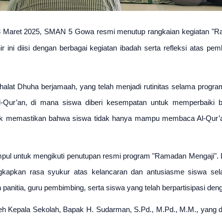
 Maret 2025, SMAN 5 Gowa resmi menutup rangkaian kegiatan "Ram
r ini diisi dengan berbagai kegiatan ibadah serta refleksi atas pem
halat Dhuha berjamaah, yang telah menjadi rutinitas selama program i
-Qur’an, di mana siswa diberi kesempatan untuk memperbaiki 
ntuk memastikan bahwa siswa tidak hanya mampu membaca Al-Qur’an
mpul untuk mengikuti penutupan resmi program "Ramadan Mengaji". Da
pkan rasa syukur atas kelancaran dan antusiasme siswa selama 
panitia, guru pembimbing, serta siswa yang telah berpartisipasi d
leh Kepala Sekolah, Bapak H. Sudarman, S.Pd., M.Pd., M.M., yan