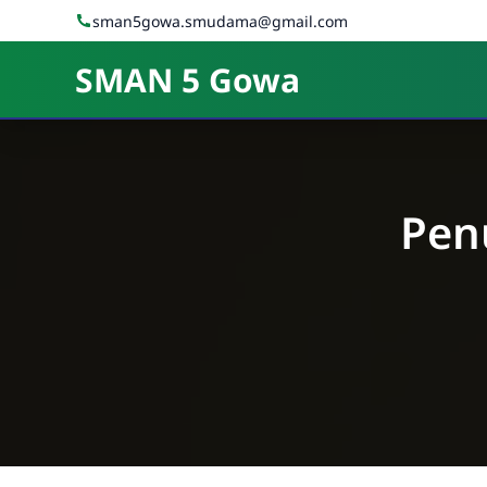
Skip to Content
sman5gowa.smudama@gmail.com
SMAN 5 Gowa
Pen