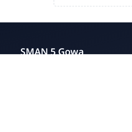
SMAN 5 Gowa
"One Person One Trophy"