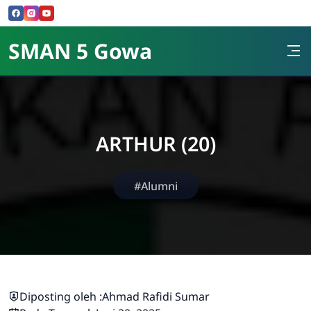
Skip to Content
SMAN 5 Gowa
ARTHUR (20)
#Alumni
Diposting oleh :
Ahmad Rafidi Sumar