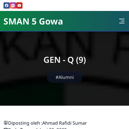
Skip to Content
SMAN 5 Gowa
GEN - Q (9)
#Alumni
Diposting oleh :
Ahmad Rafidi Sumar