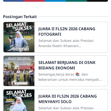
Postingan Terkait
JUARA II FLS2N 2026 CABANG
FOTOGRAFI
Selamat dan Sukses atas Prestasi
Ananda Nadin Khaerani
HermanKeluarga besar sekolah
mengucapkan selamat dan sukses
kepada ananda Nadin Khaerani
SELAMAT BERJUANG DI OSNK
BIDANG EKONOMI
Semangat,kerja keras 📚, dan
keberanian untuk mencoba menjadi
kunci dalam setiap proses menuju
kesuksesan. Olimpiade Sains
Kabupaten (OSK) bidang
JUARA III FLS2N 2026 CABANG
MENYANYI SOLO
Selamat dan Sukses atas Prestasi