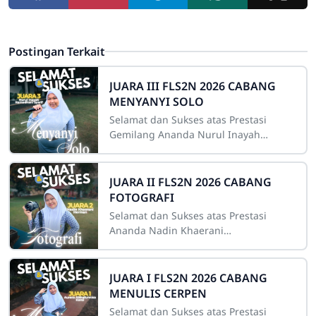
Postingan Terkait
JUARA III FLS2N 2026 CABANG
MENYANYI SOLO
Selamat dan Sukses atas Prestasi
Gemilang Ananda Nurul Inayah
Ramadhani Syarif Keluarga besar
sekolah mengucapkan selamat dan
sukses kepada ananda
JUARA II FLS2N 2026 CABANG
FOTOGRAFI
Selamat dan Sukses atas Prestasi
Ananda Nadin Khaerani
HermanKeluarga besar sekolah
mengucapkan selamat dan sukses
kepada ananda Nadin Khaerani
JUARA I FLS2N 2026 CABANG
MENULIS CERPEN
Selamat dan Sukses atas Prestasi