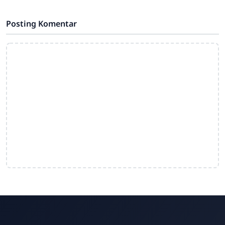
dan sukses kepada ananda Muh. Hail
Falah atas
Posting Komentar
Admin SMAN 5 Gowa