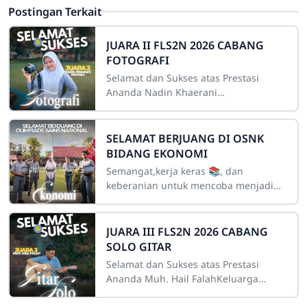
Postingan Terkait
JUARA II FLS2N 2026 CABANG
FOTOGRAFI
Selamat dan Sukses atas Prestasi
Ananda Nadin Khaerani
HermanKeluarga besar sekolah
mengucapkan selamat dan sukses
kepada ananda Nadin Khaerani
SELAMAT BERJUANG DI OSNK
BIDANG EKONOMI
Semangat,kerja keras 📚, dan
keberanian untuk mencoba menjadi
kunci dalam setiap proses menuju
kesuksesan. Olimpiade Sains
Kabupaten (OSK) bidang
JUARA III FLS2N 2026 CABANG
SOLO GITAR
Selamat dan Sukses atas Prestasi
Ananda Muh. Hail FalahKeluarga
besar sekolah mengucapkan selamat