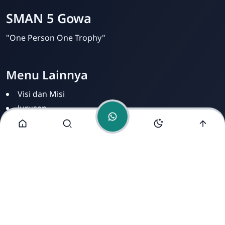
Online
SMAN 5 Gowa
"One Person One Trophy"
Menu Lainnya
Visi dan Misi
Jurusan
Ekstrakurikuler
Fasilitas
Alamat Kami
UPT SMA Negeri 5 Gowa Jalan Poros Makassar Jl. Malino
No.Km, RW.62, Parigi, Kec. Tinggimoncong, Kabupaten
Gowa, Sulawesi Selatan 90242